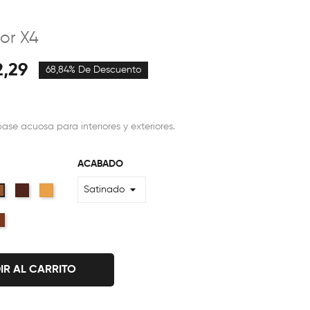
or X4
2,29
68,84% De Descuento
se acuosa para interiores y exteriores.
ACABADO
ro
Nogal
Natural
Roble
al
Caoba
IR AL CARRITO