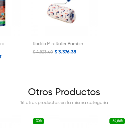
ara
Rodillo Mini Roller Bambin
$ 3.376,38
$ 4.823,40
7
Otros Productos
16 otros productos en la misma categoría
-30%
-64,86%