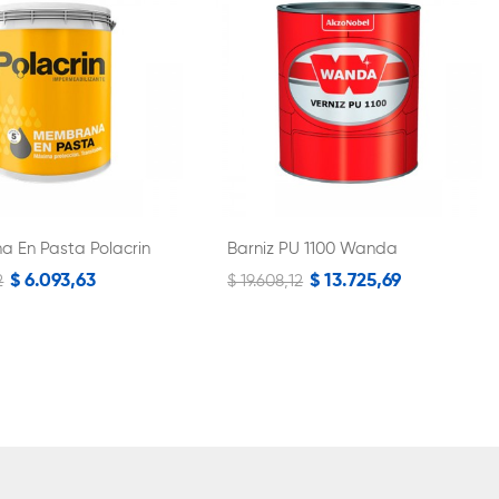
 En Pasta Polacrin
Barniz PU 1100 Wanda
$ 6.093,63
$ 13.725,69
2
$ 19.608,12