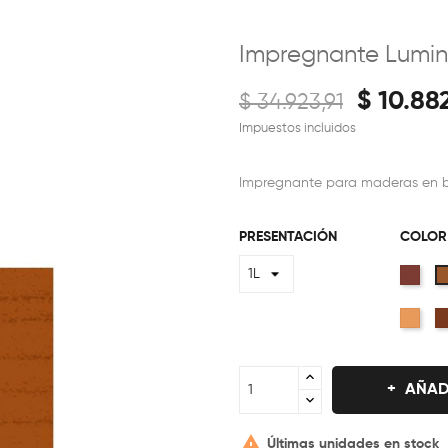
Impregnante Lumin
$ 10.88
$ 34.923,91
Impuestos incluidos
Impregnante para maderas en ba
PRESENTACIÓN
COLOR
Ced
Crist
AÑAD

Últimas unidades en stock