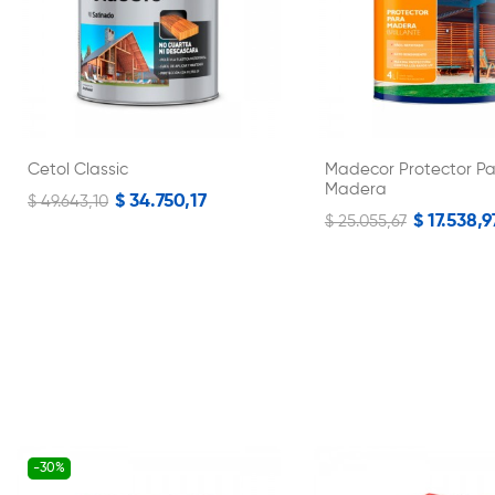
Cetol Classic
Madecor Protector P
Madera
$ 34.750,17
$ 49.643,10
$ 17.538,9
$ 25.055,67
-30%