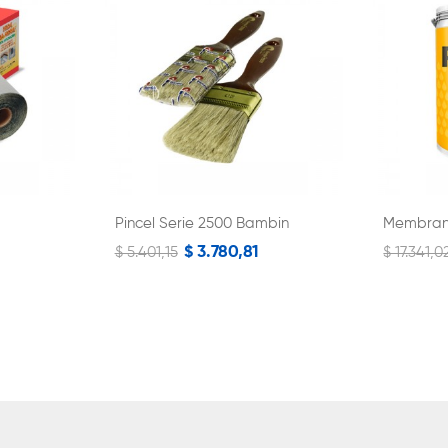
Pincel Serie 2500 Bambin
Membrana
$ 3.780,81
$ 5.401,15
$ 17.341,0