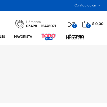
Configuración
Llámenos:
$ 0,00
03498 - 15478071
0
0
LES
MAYORISTA