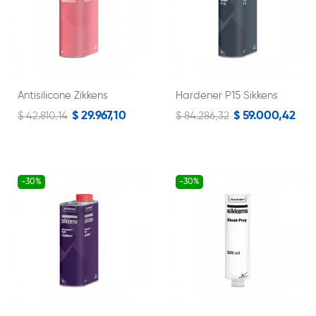
Antisilicone Zikkens
Hardener P15 Sikkens
$ 29.967,10
$ 59.000,42
$ 42.810,14
$ 84.286,32
-30%
-30%