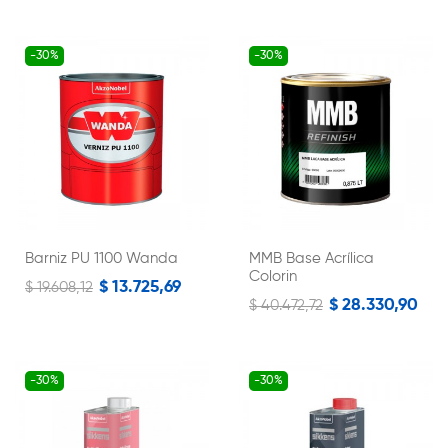
-30%
-30%
Barniz PU 1100 Wanda
MMB Base Acrílica
Colorin
$ 13.725,69
$ 19.608,12
$ 28.330,90
$ 40.472,72
-30%
-30%