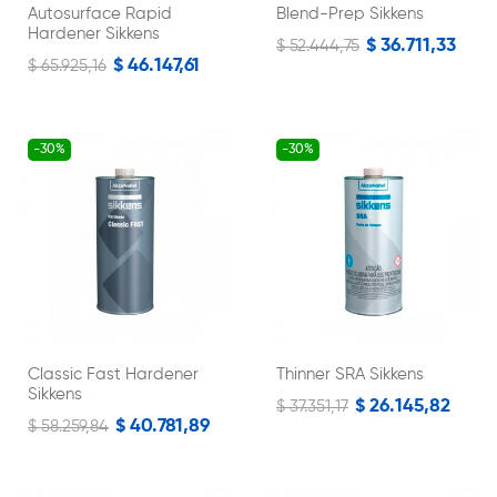
Autosurface Rapid
Blend-Prep Sikkens
Hardener Sikkens
$ 36.711,33
$ 52.444,75
$ 46.147,61
$ 65.925,16
-30%
-30%
Classic Fast Hardener
Thinner SRA Sikkens
Sikkens
$ 26.145,82
$ 37.351,17
$ 40.781,89
$ 58.259,84