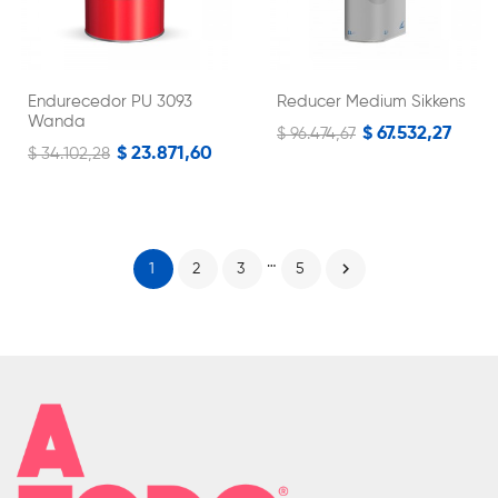
Endurecedor PU 3093
Reducer Medium Sikkens
Wanda
$ 67.532,27
$ 96.474,67
$ 23.871,60
$ 34.102,28
…

1
2
3
5