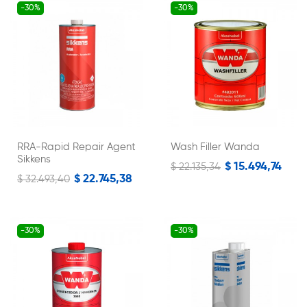
-30%
-30%
RRA-Rapid Repair Agent
Wash Filler Wanda
Sikkens
$ 15.494,74
$ 22.135,34
$ 22.745,38
$ 32.493,40
-30%
-30%