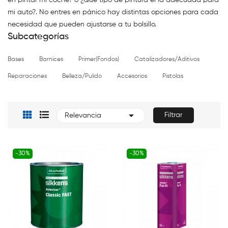
en pintar mi coche? o ¿Qué tipo de pintura el la adecuada para
mi auto?. No entres en pánico hay distintas opciones para cada
necesidad que pueden ajustarse a tu bolsillo.
Subcategorías
Bases
Barnices
Primer(Fondos)
Catalizadores/aditivos
Reparaciones
Belleza/Pulido
Accesorios
Pistolas

Filtrar
Relevancia
-30%
-30%