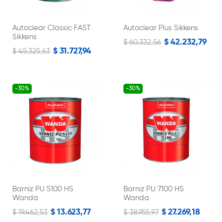
Autoclear Classic FAST
Autoclear Plus Sikkens
Sikkens
$ 42.232,79
$ 60.332,56
$ 31.727,94
$ 45.325,63
-30%
-30%
Barniz PU 5100 HS
Barniz PU 7100 HS
Wanda
Wanda
$ 13.623,77
$ 27.269,18
$ 19.462,53
$ 38.955,97