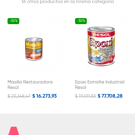
16 otros productos en la misma categoría
-30%
-30%
Masilla Restauradora
Epoxi Esmalte Industrial
Resol
Resol
$ 16.273,93
$ 77.708,28
$ 23.248,47
$ 111.011,83