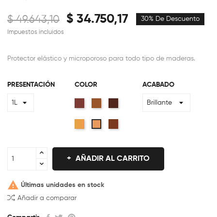
$ 34.750,17
$ 49.643,10
30% De Descuento
Impuestos incluidos
Protector elástico y microporoso para todo tipo de maderas.
PRESENTACIÓN
COLOR
ACABADO
Cedro
Roble
Nogal
Natural
Caoba
Cristal
AÑADIR AL CARRITO

Últimas unidades en stock
Añadir a comparar