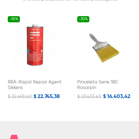
-30%
-30%
RRA-Rapid Repair Agent
Pinceleta Serie 180
Sikkens
Rosarpin
$ 22.745,38
$ 16.403,42
$ 32.493,40
$ 23.433,45