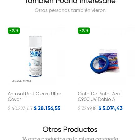
También Podría Interesarle
Otras personas también vieron
-30%
-30%
Aerosol Rust Oleum Ultra
Cinta De Pintor Azul
Cover
C900 UV Doble A
$ 28.156,55
$ 5.074,43
$ 40.223,65
$ 7.249,18
Otros Productos
16 otros productos en la misma categoría