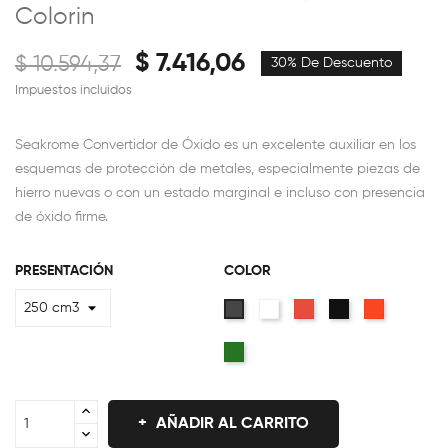
Colorin
$ 7.416,06
$ 10.594,37
30% De Descuento
Impuestos incluidos
Seakrome Convertidor de Óxido es un excelente auxiliar en los
esquemas de protección de metales, especialmente piezas de
hierro nuevas o con un estado marginal e incluso con presencia
de óxido firme.
PRESENTACIÓN
COLOR
Blanco
Rojo
Negro
Naranja
Gris
Verde
Oscuro
AÑADIR AL CARRITO