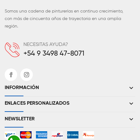
Somos una cadena de pinturerías en continuo crecimiento,
con más de cincuenta años de trayectoria en una amplia
región.
NECESITAS AYUDA?
+54 9 3498 47-8071
keyboard_arrow_down
INFORMACIÓN
keyboard_arrow_down
ENLACES PERSONALIZADOS
keyboard_arrow_down
NEWSLETTER