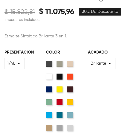
$ 11.075,96
$ 15.822,81
30% De Descuento
Impuestos incluidos
Esmalte Sintético Brillante 3 en 1.
PRESENTACIÓN
COLOR
ACABADO
Gris
Gris
Beige
Perla
Blanco
Negro
Naranja
Azul
Amarillo
Marrón
Verde
Bermellon
Amarillo
Claro
Mediano
Azul
Azulejo
Celeste
Traful
Crema
Gris
Gris