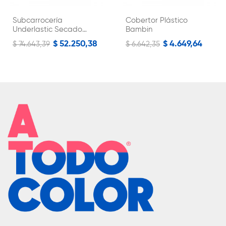
Subcarrocería
Cobertor Plástico
Underlastic Secado
Bambin
Rápido Nodulo
$ 52.250,38
$ 4.649,64
$ 74.643,39
$ 6.642,35