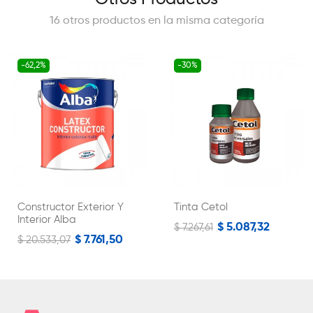
16 otros productos en la misma categoría
-62,2%
-30%
Constructor Exterior Y
Tinta Cetol
Interior Alba
$ 5.087,32
$ 7.267,61
$ 7.761,50
$ 20.533,07