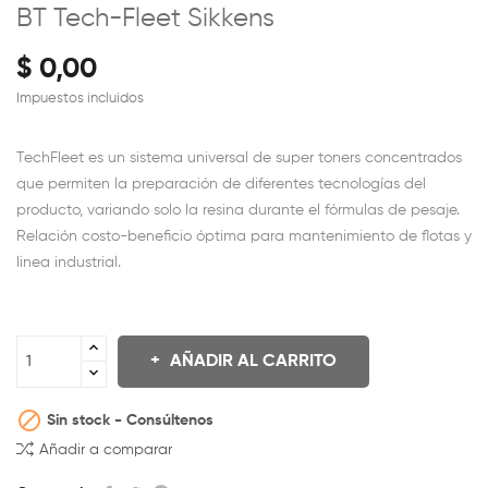
BT Tech-Fleet Sikkens
$ 0,00
Impuestos incluidos
TechFleet es un sistema universal de super toners concentrados
que permiten la preparación de diferentes tecnologías del
producto, variando solo la resina durante el fórmulas de pesaje.
Relación costo-beneficio óptima para mantenimiento de flotas y
linea industrial.
AÑADIR AL CARRITO

Sin stock - Consúltenos
Añadir a comparar