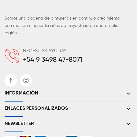
Somos una cadena de pinturerías en continuo crecimiento,
con más de cincuenta años de trayectoria en una amplia
región.
NECESITAS AYUDA?
+54 9 3498 47-8071
keyboard_arrow_down
INFORMACIÓN
keyboard_arrow_down
ENLACES PERSONALIZADOS
keyboard_arrow_down
NEWSLETTER