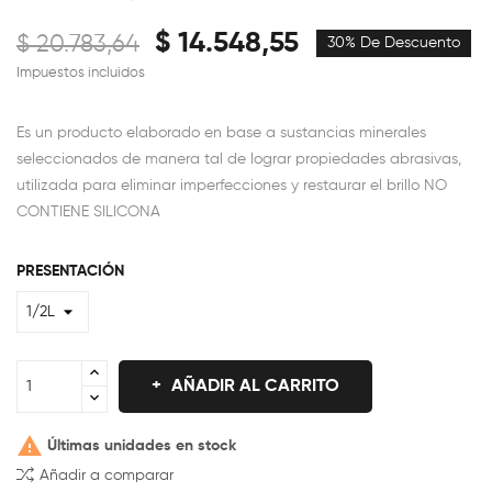
$ 14.548,55
$ 20.783,64
30% De Descuento
Impuestos incluidos
Es un producto elaborado en base a sustancias minerales
seleccionados de manera tal de lograr propiedades abrasivas,
utilizada para eliminar imperfecciones y restaurar el brillo NO
CONTIENE SILICONA
PRESENTACIÓN
AÑADIR AL CARRITO

Últimas unidades en stock
Añadir a comparar