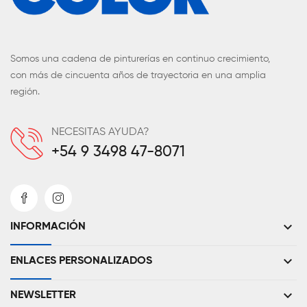
Somos una cadena de pinturerías en continuo crecimiento,
con más de cincuenta años de trayectoria en una amplia
región.
NECESITAS AYUDA?
+54 9 3498 47-8071
keyboard_arrow_down
INFORMACIÓN
keyboard_arrow_down
ENLACES PERSONALIZADOS
keyboard_arrow_down
NEWSLETTER