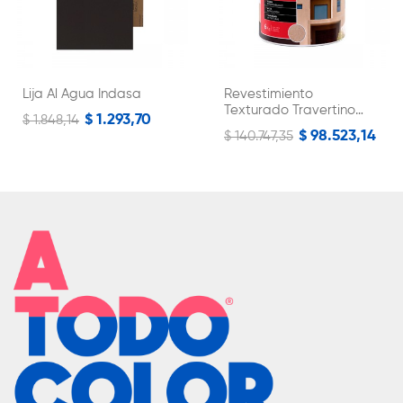
Lija Al Agua Indasa
Revestimiento
Texturado Travertino
$ 1.293,70
$ 1.848,14
Rulato Colorin
$ 98.523,14
$ 140.747,35