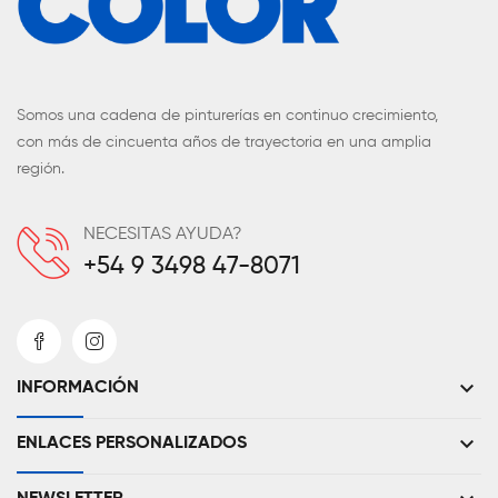
Somos una cadena de pinturerías en continuo crecimiento,
con más de cincuenta años de trayectoria en una amplia
región.
NECESITAS AYUDA?
+54 9 3498 47-8071
keyboard_arrow_down
INFORMACIÓN
keyboard_arrow_down
ENLACES PERSONALIZADOS