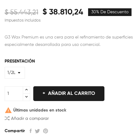
$ 38.810,24
$ 55.443,21
30% De Descuento
Impuestos incluidos
G3 Wax Premium es una cera para el refinamiento de superficies
especialmente desarrollada para uso comercial.
PRESENTACIÓN
AÑADIR AL CARRITO

Últimas unidades en stock
Añadir a comparar
Compartir