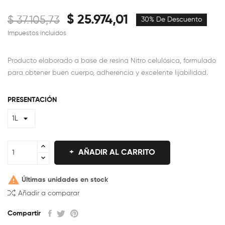
$ 25.974,01
$ 37.105,73
30% De Descuento
Impuestos incluidos
Producto elaborado a base de resina Nitro celulósica, formulado
para obtener buen cuerpo, adherencia y excelente lijabilidad.
PRESENTACIÓN
AÑADIR AL CARRITO

Últimas unidades en stock
Añadir a comparar
Compartir