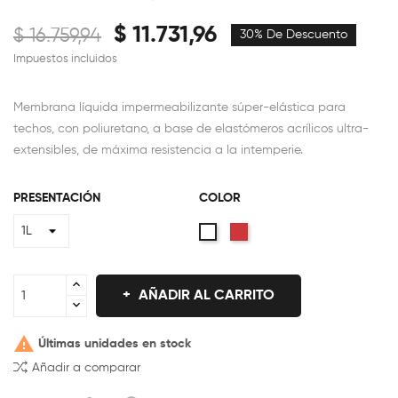
$ 11.731,96
$ 16.759,94
30% De Descuento
Impuestos incluidos
Membrana líquida impermeabilizante súper-elástica para
techos, con poliuretano, a base de elastómeros acrílicos ultra-
extensibles, de máxima resistencia a la intemperie.
PRESENTACIÓN
COLOR
Rojo
Blanco
Cerámico
AÑADIR AL CARRITO

Últimas unidades en stock
Añadir a comparar