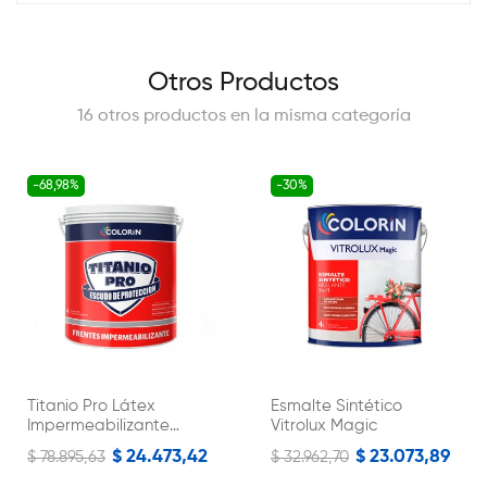
Otros Productos
16 otros productos en la misma categoría
-68,98%
-30%
Titanio Pro Látex
Esmalte Sintético
Impermeabilizante
Vitrolux Magic
Frentes...
$ 24.473,42
$ 23.073,89
$ 78.895,63
$ 32.962,70