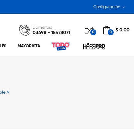
Configuración
Llámenos:
$ 0,00
03498 - 15478071
0
0
LES
MAYORISTA
ble A