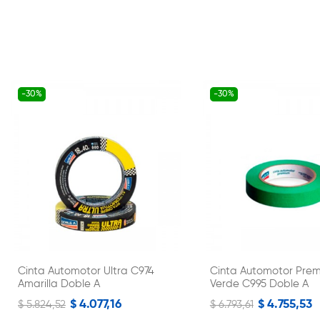
-30%
-30%
Cinta Automotor Ultra C974
Cinta Automotor Pre
Amarilla Doble A
Verde C995 Doble A
$ 4.077,16
$ 4.755,53
$ 5.824,52
$ 6.793,61