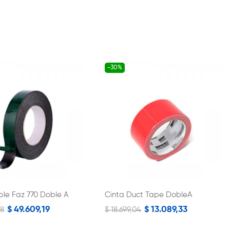
-30%
ble Faz 770 Doble A
Cinta Duct Tape DobleA
$ 49.609,19
$ 13.089,33
28
$ 18.699,04