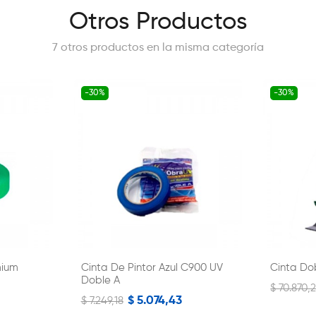
Otros Productos
7 otros productos en la misma categoría
-30%
-30%
mium
Cinta De Pintor Azul C900 UV
Cinta Do
Doble A
$ 70.870,
$ 5.074,43
$ 7.249,18